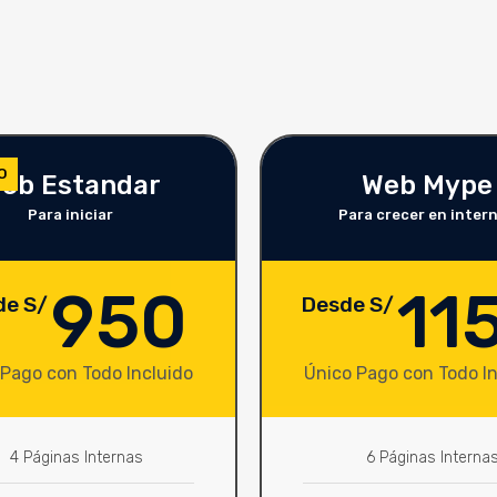
O
eb Estandar
Web Mype
Para iniciar
Para crecer en inter
950
11
de S/
Desde S/
 Pago con Todo Incluido
Único Pago con Todo In
4 Páginas Internas
6 Páginas Interna