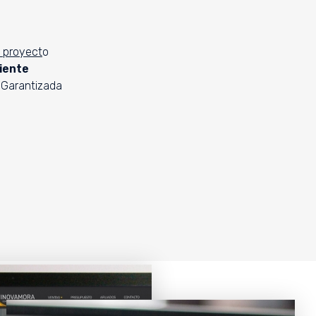
l proyect
o
iente
Garantizada