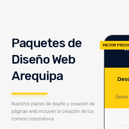
Paquetes de
MEJOR PRECI
W
Diseño Web
Arequipa
Des
Único
Nuestros planes de diseño y creación de
páginas web incluyen la creación de tus
correos corporativos